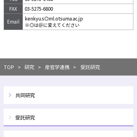
FAX
03-5275-6800
kenkyu.s◎ml.otsuma.ac.jp
Email
※◎は＠に変えてください
TOP
​研究
​産官学連携
受託研究
共同研究
受託研究