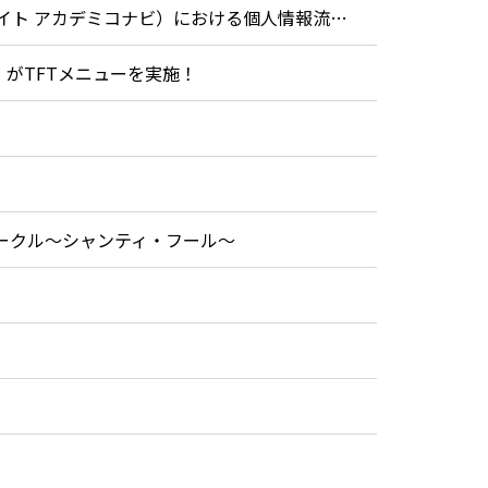
【重要】加賀ソルネット株式会社（学生向けパソコン販売サイト アカデミコナビ）における個人情報流出の可能性に伴う注意喚起について
O」がTFTメニューを実施！
ークル〜シャンティ・フール〜
）