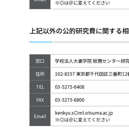
※◎は＠に変えてください
上記以外の公的研究費に関する相
窓口
学校法人大妻学院 総務センター研
住所
102-8357 東京都千代田区三番町1
TEL
03-5275-6408
FAX
03-5275-6800
kenkyu.s◎ml.otsuma.ac.jp
Email
※◎は＠に変えてください