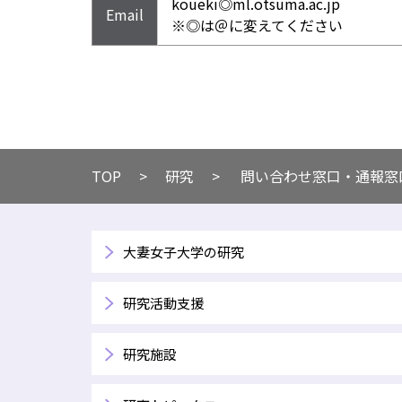
koueki◎ml.otsuma.ac.jp
Email
※◎は＠に変えてください
TOP
​研究
問い合わせ窓口・通報窓
大妻女子大学の研究
研究活動支援
研究施設