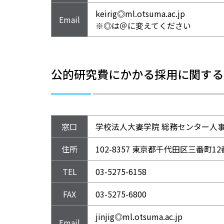
keirig◎ml.otsuma.ac.jp
Email
※◎は＠に変えてください
公的研究費にかかる採用に関する
窓口
学校法人大妻学院 総務センター人
住所
102-8357 東京都千代田区三番町1
TEL
03-5275-6158
FAX
03-5275-6800
jinjig◎ml.otsuma.ac.jp
Email