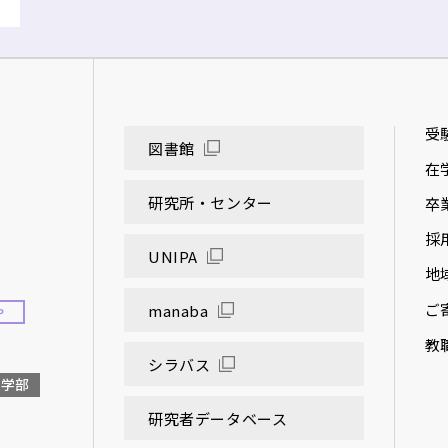
受
図書館
在
研究所・センター
卒
採
UNIPA
地
ご
manaba
P
教
シラバス
大学部
研究者データベース