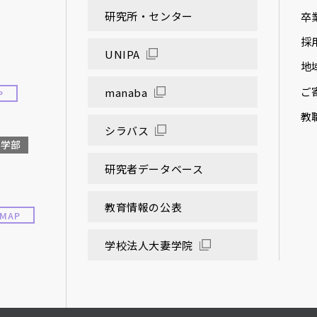
研究所・センター
卒
採
UNIPA
地
ご
manaba
P
教
シラバス
大学部
研究者データベース
教育情報の公表
MAP
学校法人大妻学院