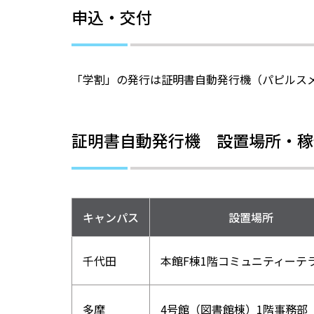
申込・交付
「学割」の発行は証明書自動発行機（パピルス
証明書自動発行機 設置場所・稼
キャンパス
設置場所
千代田
本館F棟1階
コミュニティー
テ
多摩
4号館（図書館棟）
1階事務部