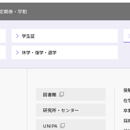
定期券・学割
学生証
休学・復学・退学
受
図書館
在
研究所・センター
卒
採
UNIPA