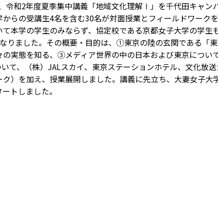
間、令和2年度夏季集中講義「地域文化理解Ⅰ」を千代田キャン
からの受講生4名を含む30名が対面授業とフィールドワーク
て本学の学生のみならず、協定校である京都女子大学の学生
となりました。その概要・目的は、①東京の陸の玄関である「
々の実態を知る、③メディア世界の中の日本および東京につい
いて、（株）JALスカイ、東京ステーションホテル、文化放
ーク）を加え、授業展開しました。講義に先立ち、大妻女子大学
タートしました。