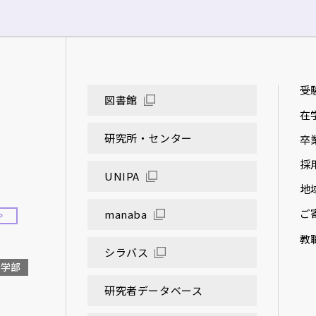
受
図書館
在
研究所・センター
卒
採
UNIPA
地
ご
manaba
P
教
シラバス
大学部
研究者データベース