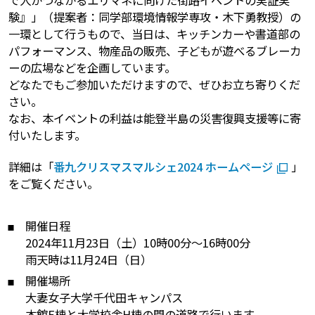
で人がつながるエリマネに向けた街路イベントの実証実
験』」（提案者：同学部環境情報学専攻・木下勇教授）の
一環として行うもので、当日は、キッチンカーや書道部の
パフォーマンス、物産品の販売、子どもが遊べるブレーカ
ーの広場などを企画しています。
どなたでもご参加いただけますので、ぜひお立ち寄りくだ
さい。
なお、本イベントの利益は能登半島の災害復興支援等に寄
付いたします。
詳細は「
番九クリスマスマルシェ2024 ホームページ
」
をご覧ください。
開催日程
2024年11月23日（土）10時00分～16時00分
雨天時は11月24日（日）
開催場所
大妻女子大学千代田キャンパス
本館E棟と大学校舎H棟の間の道路で行います。