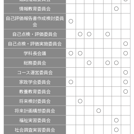
情報教育委員会
○
自己評価報告書作成検討委員
○
会
自己点検・評価委員会
○
○
○
自己点検・評価実施委員会
○
学科長会議
○
○
○
総務委員会
○
○
○
コース運営委員会
○
家政学会委員会
○
○
教養教育委員会
○
将来検討委員会
○
将来計画構想委員会
○
福祉実習委員会
○
社会調査実習委員会
○