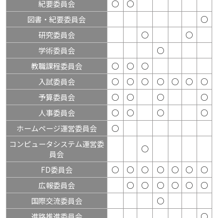
紀要委員会
○
○
図書・紀要委員会
○
研究委員会
○
○
学術委員会
○
教職課程委員会
○
○
○
入試委員会
○
○
○
○
○
○
○
予算委員会
○
○
○
○
人事委員会
○
○
○
○
ホームページ運営委員会
○
コンピュータシステム運営委
○
員会
FD委員会
○
○
○
○
○
○
○
広報委員会
○
○
○
○
○
○
国際交流委員会
○
進路推進委員会
○