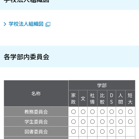
学校法人組織図
各学部内委員会
学部
名称
家
社
比
D
人
短
文
政
情
較
S
間
大
教務委員会
○
○
○
○
○
○
○
学生委員会
○
○
○
○
○
○
○
図書委員会
○
○
○
○
○
○