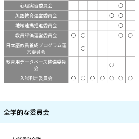
心理実習委員会
○
英語教育運営委員会
○
○
地域連携推進委員会
○
教員評価運営委員会
○
○
○
○
日本語教員養成プログラム運
○
営委員会
教育用データベース整備委員
○
会
入試判定委員会
○
○
○
○
○
○
○
全学的な委員会