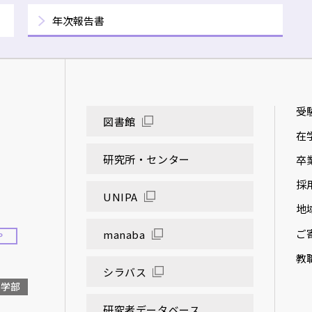
年次報告書
受
図書館
在
研究所・センター
卒
採
UNIPA
地
ご
manaba
P
教
シラバス
大学部
研究者データベース