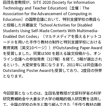
田茂名誉教授が、SITE 2020 (Society for Information
Technology and Teacher Education)［主催：The
Association for the Advancement of Computing in
Education］の国際会議において、特別支援学校の教員ら
と投稿した共著論文「School Activities for Disabled
Students Using Self-Made Contents With Multimedia-
Enabled Dot Codes」（マルチメディアを扱えるドットコ
ード※を用いた手作り教材の制作と特別支援学校における
教育実践［英文10ページ］）がOutstanding Paper Award
を受賞しました。同賞は500 を超える論文投稿から、オン
ライン会議への参加発表（327報）を経て、5報が選出され
るという、大変栄誉な賞になります。2011年には同会議の
Outstanding Poster Awardも受賞しており、2度目の快挙
となります。
今回受賞となったのは、生田名誉教授が文部科学省の科学
研究費補助金や大妻女子大学の戦略的個人研究費を活用し
て、全国の学校の先生と取り組んできた「手作り教材の開