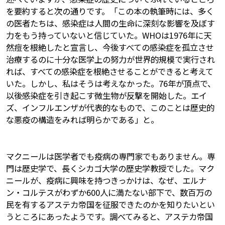
を要約すると次の通りです。「この本の執筆時には、多く
の医者たちは、感染症は人間の生命に深刻な影響を及ぼす
力をもう持っていないと信じていた。WHOは1976年に天
然痘を根絶したと宣言し、今後すべての感染症を孤立させ
治療するのに十分な医学上の努力が世界的規模で実行され
れば、すべての感染症を根絶させることができると考えて
いた。しかし、私はそうは考えなかった。76年が頂点で、
以後感染症を引き起こす微生物が反撃を開始した。エイ
ズ、インフルエンザが代表的なもので、このことは歴史的
な悪疫の構造をみれば明らかである」と。
マクニールは医学者でも疫病の専門家でもありません。専
門は歴史学で、長くシカゴ大学の歴史学教授でした。マク
ニールが、疫病に興味を持つきっかけは、なぜ、エルナ
ン・コルテスがわずか600人に満たない部下で、数百万の
民を有するアステカ帝国を征服できたのかを知りたいとい
うところにあったようです。調べてみると、アステカ帝国