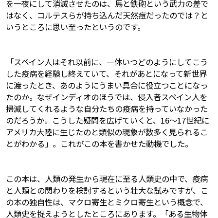
を一夜にして消滅させたのは、馬と鉄砲という武力の差で
はなく、コルテスらが持ち込んだ天然痘だったのでは？と
いうところに思い至ったというのです。
「スペイン人はそれ以前に、一体いつどのようにしてこう
した疫病を経験し終えていて、それがあとになって新世界
に渡ったとき、あのようにうまい具合に役立つことになっ
たのか。なぜインディオのほうでは、侵入者スペイン人を
掃滅してくれるような自分たちの疫病を持っていなかった
のだろうか。こうした疑問を広げていくと、16～17世紀に
アメリカ大陸に生じたのと類似の現象が数多く見られるこ
とがわかる」。これがこの本を書かせた動機でした。
この本は、人類の発生から現在に至る人類史の中で、疫病
と人類との関わりを検討するという壮大な試みですが、こ
の本の独自性は、マクロ寄生とミクロ寄生という概念で、
人類史を捉えようとしたところにあります。「ある生物体