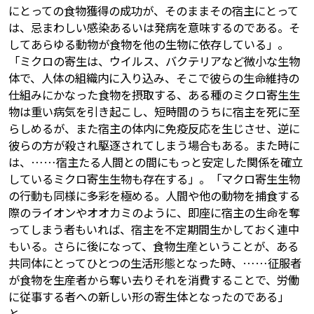
にとっての食物獲得の成功が、そのままその宿主にとって
は、忌まわしい感染あるいは発病を意味するのである。そ
してあらゆる動物が食物を他の生物に依存している」。
「ミクロの寄生は、ウイルス、バクテリアなど微小な生物
体で、人体の組織内に入り込み、そこで彼らの生命維持の
仕組みにかなった食物を摂取する、ある種のミクロ寄生生
物は重い病気を引き起こし、短時間のうちに宿主を死に至
らしめるが、また宿主の体内に免疫反応を生じさせ、逆に
彼らの方が殺され駆逐されてしまう場合もある。また時に
は、……宿主たる人間との間にもっと安定した関係を確立
しているミクロ寄生生物も存在する」。「マクロ寄生生物
の行動も同様に多彩を極める。人間や他の動物を捕食する
際のライオンやオオカミのように、即座に宿主の生命を奪
ってしまう者もいれば、宿主を不定期間生かしておく連中
もいる。さらに後になって、食物生産ということが、ある
共同体にとってひとつの生活形態となった時、……征服者
が食物を生産者から奪い去りそれを消費することで、労働
に従事する者への新しい形の寄生体となったのである」
と。