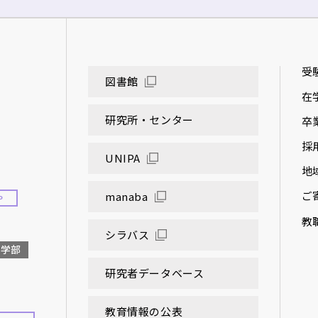
受
図書館
在
研究所・センター
卒
採
UNIPA
地
ご
manaba
P
教
シラバス
大学部
研究者データベース
教育情報の公表