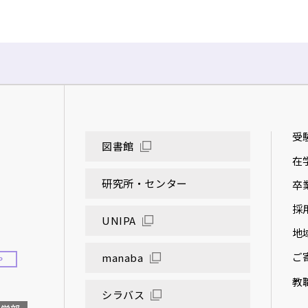
受
図書館
在
研究所・センター
卒
採
UNIPA
地
ご
manaba
P
教
シラバス