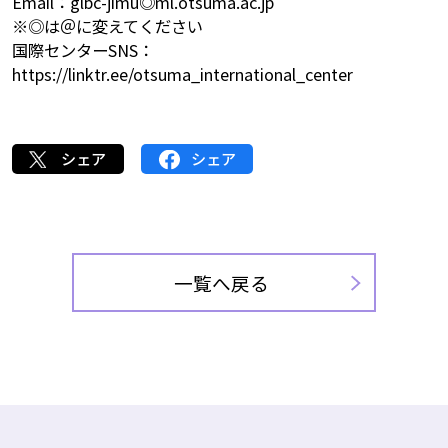
Email：glbc-jimu◎ml.otsuma.ac.jp
※◎は＠に変えてください
国際センターSNS：
https://linktr.ee/otsuma_international_center
シェア
シェア
一覧へ戻る