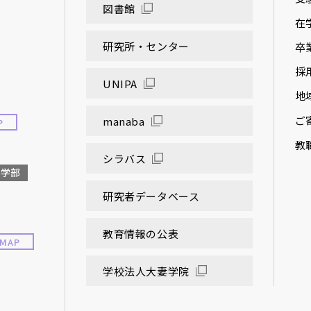
図書館
在
研究所・センター
卒
採
UNIPA
地
ご
manaba
P
教
シラバス
大学部
研究者データベース
教育情報の公表
MAP
学校法人大妻学院