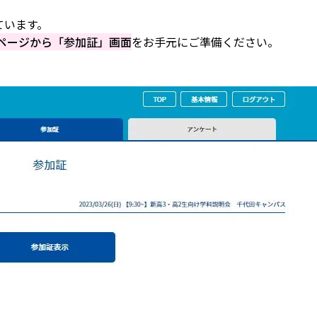
ています。
イページから「参加証」画面
をお手元にご準備ください。