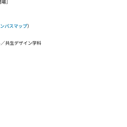
0開場］
ンパスマップ
）
科／共生デザイン学科