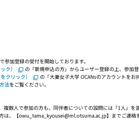
」で参加登録の受付を開始しております。
リック）
の「新規申込の方」からユーザー登録の上、参加登
らをクリック）
の「大妻女子大学 OCANsのアカウントを
方法
をご覧ください。
、複数人で参加の方も、同伴者についての設問には「1人」を
wu_tama_kyousei@ml.otsuma.ac.jp】までご