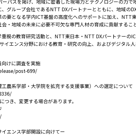
うパーパスを掲げ、地域に密着した現場力とテクノロジーの力で
、グループ会社であるNTT DXパートナーとともに、地域の
の要となる学内ICT基盤の高度化へのサポートに加え、NTT東
社会・地域の未来に必要不可欠な専門人材の育成に貢献するこ
視の教育研究活動と、NTT東日本・NTT DXパートナーのI
タサイエンス分野における教育・研究の向上、およびデジタル人
員向けに調査を実施
elease/post-699/
理工農系学部・大学院を拡充する支援事業）への選定について
8336/
定につき、変更する場合があります。
ジ
/
サイエンス学部開設に向けてー