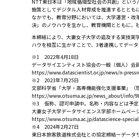
NTT東日本は「地域循環型社会の共創」とい
施策としてデジタル人材育成を推進するとともに
なかでも、教育分野においては、大学運営・改革
決」のノウハウを生かし、教育機関とともに、
本締結により、大妻女子大学の追及する実技実学重
ハウを相互に生かすことで、3者連携してデー
※1 2022年4月18日
データサイエンティスト協会の一般（個人）会
https://www.datascientist.or.jp/news/n-pressr
※2 2023年7月25日
文部科学省「大学・高専機能強化支援事業」（
https://www.otsuma.ac.jp/news_about/info/9
※3 仮称、認可申請中。名称・内容などは予
大妻女子大学データサイエンス学部ホームぺー
https://www.otsuma.ac.jp/datascience-special
※4 2024年2月27日
東日本旅客鉄道株式会社との協定締結ーデータ