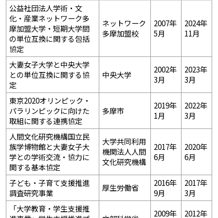
公益社団法人学術・文
化・産業ネットワーク多
ネットワーク
2007年
2024年
摩加盟大学・短期大学間
多摩加盟校
5月
11月
の単位互換に関する包括
協定
大妻女子大学と中央大学
2002年
2023年
との単位互換に関する協
中央大学
3月
3月
定
東京2020オリンピック・
2019年
2022年
パラリンピックに向けた
多摩市
1月
3月
取組に関する連携協定
人間文化研究機構国立民
大学共同利用
族学博物館と大妻女子大
2017年
2020年
機関法人人間
学との学術交流・協力に
6月
6月
文化研究機構
関する基本協定
子ども・子育て支援推進
2016年
2017年
厚生労働省
調査研究事業
9月
3月
「大学教育・学生支援推
2009年
2012年