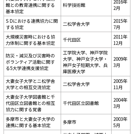
2016年
館との教育連携に関する
科学技術館
2月
基本協定
S Dにおける連携協力に関
2015年
二松学舎大学
する協定
7月
大規模災害時における協
2011年
千代田区
力体制に関する基本協定
12月
工学院大学、神戸学院
防災・減災及び災害時の
大学、神戸女子大学・
2009年
ボランティア活動に関す
神戸女子短期大学、兵
3月
る5大学連携支援協定
庫医療大学
大妻女子大学とニ松学舎
2005年
二松学舎大学
大学との相互交流協定
11月
大妻女子大学図書館と千
2004年
代田区立図書館との相互
千代田区立図書館
3月
協力に関する覚書
多摩市と大妻女子大学の
2003年
多摩市
連携に関する基本協定
5月