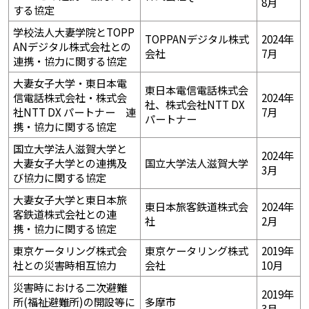
8月
する協定
学校法人大妻学院とTOPP
TOPPANデジタル株式
2024年
ANデジタル株式会社との
会社
7月
連携・協力に関する協定
大妻女子大学・東日本電
東日本電信電話株式会
信電話株式会社・株式会
2024年
社、株式会社NTT DX
社NTT DX パートナー 連
7月
パートナー
携・協力に関する協定
国立大学法人滋賀大学と
2024年
大妻女子大学との連携及
国立大学法人滋賀大学
3月
び協力に関する協定
大妻女子大学と東日本旅
東日本旅客鉄道株式会
2024年
客鉄道株式会社との連
社
2月
携・協力に関する協定
東京ケータリング株式会
東京ケータリング株式
2019年
社との災害時相互協力
会社
10月
災害時における二次避難
2019年
所(福祉避難所)の開設等に
多摩市
3月