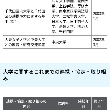
共立女子学園、城西大
学、上智学院、専修大
千代田区内大学と千代田
学、東京家政学院短期
2003年
区の連携協力に関する基
大学、二松学舎大学、
1月
本協定
日本大学、日本歯科大
学、法政大学、明治大
学、千代田区
大妻女子大学と中央大学
2002年
中央大学
との教育・研究交流協定
3月
大学に関するこれまでの連携・協定・取り組
み
連携・協定・取り組みの
締結年
終了年
締結先
内容
月
月