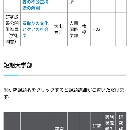
者の不公正構
所
造の解明
研究成
果公開
看取りの文化
人間
大出
教
促進費
とケアの社会
関係
H23
春江
授
（学術
学
学部
図書）
短期大学部
※研究課題名をクリックすると課題詳細がご覧いただけま
す。
実施
研
状況
究
研究
研究
報告
成