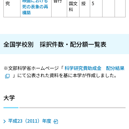
映画における
智行
究
国文
授
5
死の表象の再
科
構築
全国学校別 採択件数・配分額一覧表
※文部科学省ホームページ「
科学研究費助成金 配分結果
」にて公表された資料を基に本学が作成しました。
大学
平成23（2011）年度