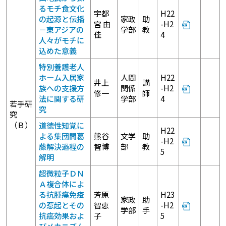
るモチ食文化
宇都
H22
の起源と伝播
家政
助
宮 由
-H2
－東アジアの
学部
教
佳
4
人々がモチに
込めた意義
特別養護老人
ホーム入居家
人間
H22
井上
講
族への支援方
関係
-H2
修一
師
法に関する研
学部
4
若手研
究
究
（Ｂ）
道徳性知覚に
H22
よる集団間葛
熊谷
文学
助
-H2
藤解決過程の
智博
部
教
5
解明
超微粒子ＤＮ
Ａ複合体によ
る抗腫瘍免疫
芳原
H23
家政
助
の惹起とその
智恵
-H2
学部
手
抗癌効果およ
子
5