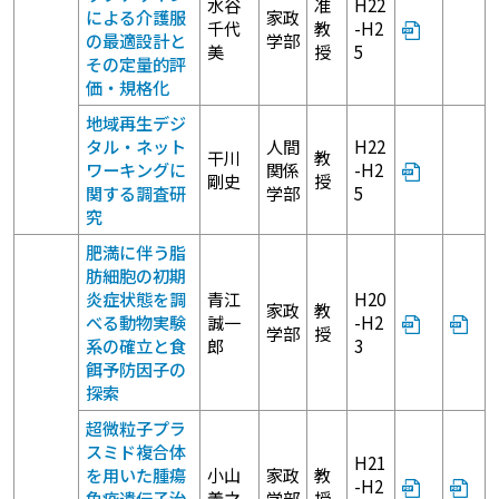
水谷
准
H22
による介護服
家政
千代
教
-H2
の最適設計と
学部
美
授
5
その定量的評
価・規格化
地域再生デジ
タル・ネット
人間
H22
干川
教
ワーキングに
関係
-H2
剛史
授
関する調査研
学部
5
究
肥満に伴う脂
肪細胞の初期
炎症状態を調
青江
H20
家政
教
べる動物実験
誠一
-H2
学部
授
系の確立と食
郎
3
餌予防因子の
探索
超微粒子プラ
スミド複合体
H21
を用いた腫瘍
小山
家政
教
-H2
免疫遺伝子治
義之
学部
授