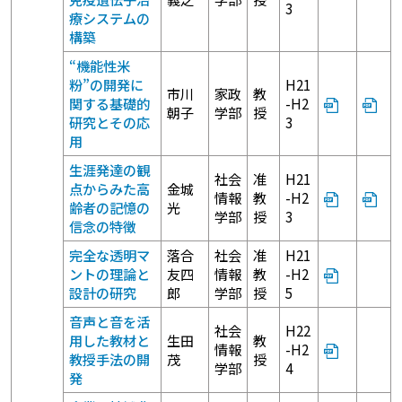
3
療システムの
構築
“機能性米
粉”の開発に
H21
市川
家政
教
関する基礎的
-H2
朝子
学部
授
研究とその応
3
用
生涯発達の観
社会
准
H21
点からみた高
金城
情報
教
-H2
齢者の記憶の
光
学部
授
3
信念の特徴
完全な透明マ
落合
社会
准
H21
ントの理論と
友四
情報
教
-H2
設計の研究
郎
学部
授
5
音声と音を活
社会
H22
用した教材と
生田
教
情報
-H2
教授手法の開
茂
授
学部
4
発