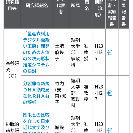
研究種
職
期間
研究課題名
代表
所属
書・
果
目等
名
（年
者
実績
報
度）
報告
告
書
書
「量産衣料用
デジタル仮縫
短期
い工房」開発
土肥
大学
准
H23
のための人体
麻佐
部
教
-H2
の３次元形状
子
家政
授
5
基盤研
推定システム
科
究
の検討
（Ｃ）
短期
分裂酵母新規
竹内
大学
准
H23
ＤＮＡ領域局
(安
部
教
-H2
在化ＲＮＡ群
東) 知
家政
授
7
の解析
子
科
欧米との比較
短期
を介した日本
挑戦的
大学
准
H23
近代文学及び
城殿
萌芽研
部
教
-H2