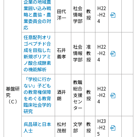
企業の地域農
業囲い込み戦
社会
H22
田代
教
略と農協・農
情報
-H2
洋一
授
業委員会の対
学部
4
応
任意配列オリ
ゴペプチド合
社会
准
H22
成を目指した
石井
情報
教
-H2
新規ポリアミ
義孝
学部
授
4
ノ酸合成酵素
の機能解析
「学校に行か
教職
ない」子ども
基盤研
総合
H22
の教育権保障
酒井
教
究
支援
-H2
をめぐる教育
朗
授
（Ｃ）
セン
4
臨床社会学的
ター
研究
H23
呉昌碩と日本
松村
文学
教
-H2
人士
茂樹
部
授
5