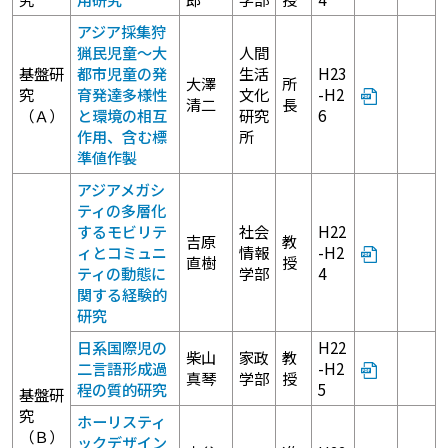
アジア採集狩
猟民児童～大
人間
基盤研
都市児童の発
生活
H23
大澤
所
究
育発達多様性
文化
-H2
清二
長
（Ａ）
と環境の相互
研究
6
作用、含む標
所
準値作製
アジアメガシ
ティの多層化
するモビリテ
社会
H22
吉原
教
ィとコミュニ
情報
-H2
直樹
授
ティの動態に
学部
4
関する経験的
研究
日系国際児の
H22
柴山
家政
教
二言語形成過
-H2
真琴
学部
授
程の質的研究
5
基盤研
究
ホーリスティ
（Ｂ）
ックデザイン