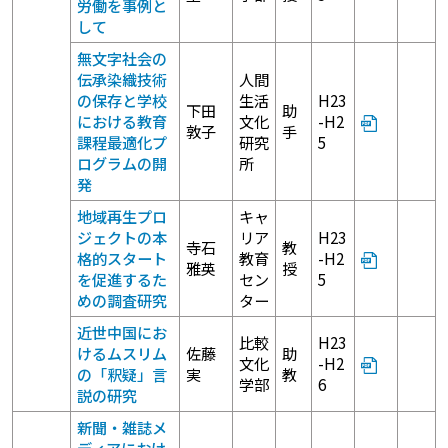
労働を事例と
して
無文字社会の
伝承染織技術
人間
の保存と学校
生活
H23
下田
助
における教育
文化
-H2
敦子
手
課程最適化プ
研究
5
ログラムの開
所
発
地域再生プロ
キャ
ジェクトの本
リア
H23
寺石
教
格的スタート
教育
-H2
雅英
授
を促進するた
セン
5
めの調査研究
ター
近世中国にお
比較
H23
けるムスリム
佐藤
助
文化
-H2
の「釈疑」言
実
教
学部
6
説の研究
新聞・雑誌メ