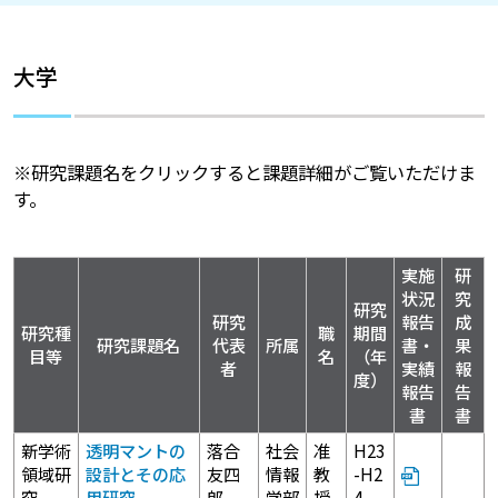
大学
※研究課題名をクリックすると課題詳細がご覧いただけま
す。
実施
研
状況
究
研究
研究
報告
成
研究種
職
期間
研究課題名
代表
所属
書・
果
目等
名
（年
者
実績
報
度）
報告
告
書
書
新学術
透明マントの
落合
社会
准
H23
領域研
設計とその応
友四
情報
教
-H2
究
用研究
郎
学部
授
4