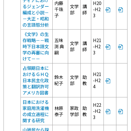
ディアにおけ
内藤
H20
るジェンダー
文学
講
千珠
-H2
編成と小説－
部
師
子
3
－大正・昭和
の言語態分析
《文学》の生
存戦略－－戦
五味
H21
文学
講
時下日本語文
渕 典
-H2
部
師
学の再審に向
嗣
3
けて－－
占領期日本に
おけるＧＨＱ
H21
鈴木
文学
助
日本民主化政
-H2
紀子
部
教
策と翻訳許可
4
アメリカ図書
日本における
H22
家庭用洗濯機
林原
家政
助
-H2
の成立過程に
泰子
学部
教
3
関する研究
山地民から探