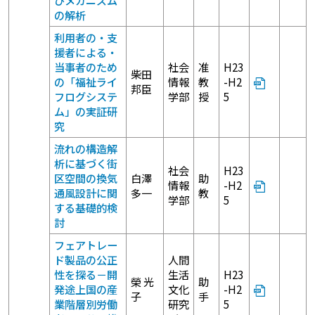
びメカニズム
の解析
利用者の・支
援者による・
当事者のため
社会
准
H23
柴田
の「福祉ライ
情報
教
-H2
邦臣
フログシステ
学部
授
5
ム」の実証研
究
流れの構造解
析に基づく街
社会
H23
区空間の換気
白澤
助
情報
-H2
通風設計に関
多一
教
学部
5
する基礎的検
討
フェアトレー
ド製品の公正
人間
性を探る－開
生活
H23
榮 光
助
発途上国の産
文化
-H2
子
手
業階層別労働
研究
5