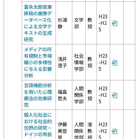
富永太郎直筆
原稿の画像デ
H23
ータベース化
杉浦
文学
教
-H2
による文学テ
静
部
授
5
キストの生成
研究
メディアの所
有規制と市場
社会
H23
浅井
教
縮小の多様性
情報
-H2
澄子
授
に与える影響
学部
5
分析
言語機能分析
人間
H23
を用いた心理
福島
教
関係
-H2
療法の効果研
哲夫
授
学部
5
究
個人化社会に
おける社会的
伊藤
人間
准
H23
包摂の研究－
美登
関係
教
-H2
ドイツの市民
里
学部
授
5