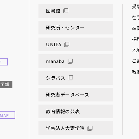
受
図書館
在
研究所・センター
卒
採
UNIPA
地
ご
manaba
P
教
シラバス
大学部
研究者データベース
教育情報の公表
MAP
学校法人大妻学院