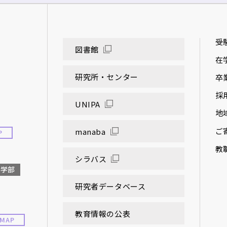
受
図書館
在
研究所・センター
卒
採
UNIPA
地
ご
manaba
P
教
シラバス
大学部
研究者データベース
教育情報の公表
MAP