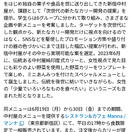
をはじめ独自の菓子や食品を世に送り出してきた新宿中村
屋が、課題として「次世代の新たなカリー開発の提案」を
提示。学生らは6グループに分かれて取り組み、さまざまな
企画や新メニューを考案しました。ターゲットを次世代に
した観点から、新たなカリー開発だけに視点を向けるので
はなく、SNSなどを駆使したプロモーション方策や盛り付
けの器の色づかいにまで注目した幅広い提案が行われ、新
宿中村屋がその中から実現可能な案を選定。2023年6月
に、伝統ある中村屋純印度式カリーと、女性視点で見た目
にも彩りのよい野菜を使用した野菜カリーをワンプレート
で楽しめ、ミニあんみつを付けたスペシャルメニューとし
て誕生しました。伝統を後世に紡いでいきながらも、女性
の「少量でいろいろなものを食べたい」というニーズも含
まれた形となりました。
同メニューは6月19日（月）から30日（金）までの期間、
中村屋のメニューを提供する
レストラン&カフェ Manna /
マンナ
（東京都新宿区）にて、平日の17時から食数限
定で一般販売されています。また、注文後からカリーが提