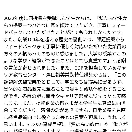
2022年度に同授業を受講した学生からは、「私たち学生か
らの提案一つひとつに耳を傾けていただき、丁寧にフィー
ドバックしていただけたことがとてもうれしかったです。
また、創業100年を超える歴史の裏側には、課題提案から
フィードバックまで丁寧に優しく対応いただいた従業員の
方々の人柄あってのものと感じました。大学の授業でこの
ような学び・経験ができたことはとても貴重です」と感謝
の言葉が寄せられました。また、CDPを担当しているキャ
リア教育センター・澤田裕美常勤特任講師からは、「この
課題解決型授業をとおして、学生たちは提案に留まらず、
具体的な商品販売に至ることで貴重な成功体験をすること
ができ、各自の能力開発やキャリア形成に役立ったと実感
します。また、提携企業の皆さまが本学学生に真摯に向き
合ってくださり、感謝の念が尽きません。日常業務を見直
し経営品質向上に役立った等との言葉を頂戴し、うれしく
思います。SDGsの達成目標に「質の高い教育」や「働きが
い」が掲げられていますが、この授業がその一助になれば