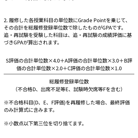
2. 履修した各授業科目の単位数にGrade Pointを乗じて、
その合計を総履修登録単位数で除したものがGPAです。
追・再試験を受験した科目は、追・再試験の成績評価に基
づきGPAが算出されます。
S評価の合計単位数×4.0＋A評価の合計単位数×3.0＋B評
価の合計単位数×2.0＋C評価の合計単位数×1.0
総履修登録単位数
（不合格D、出席不足等E、試験時欠席等Fを含む）
※不合格科目(D、E、F評価)を再履修した場合、最終評価
のみ計算式に含みます。
※小数点以下第三位を切り捨てます。