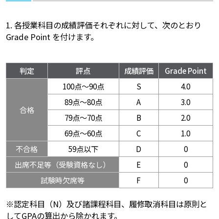
1. 各授業科目の成績評価それぞれに対して、次のとおり
Grade Point を付けます。
判定
評点
成績評価
Grade Point
100点～90点
S
4.0
89点～80点
A
3.0
合格
79点～70点
B
2.0
69点～60点
C
1.0
不合格
59点以下
D
0
出席不足等（受験資格なし）
E
0
試験時欠席等
F
0
※認定科目（N）及び諸課程科目、履修取消科目は原則と
してGPAの算出から除かれます。