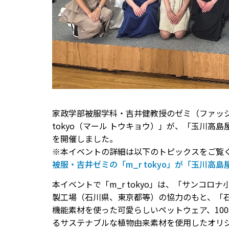
家政学部被服学科・吉井健教授のゼミ（ファッシ
tokyo（マール トウキョウ）」が、「玉川高
を開催しました。
※本イベントの詳細は以下のトピックスをご覧
被服・吉井ゼミの「m_r tokyo」が「玉川
本イベントで「m_r tokyo」は、「サン
製⼯場（⽯川県、東京都等）の協⼒のもと、「⽯
機能素材を使った可愛らしいペットウェア、10
るサステナブルな植物由来素材を使用したオリジナ