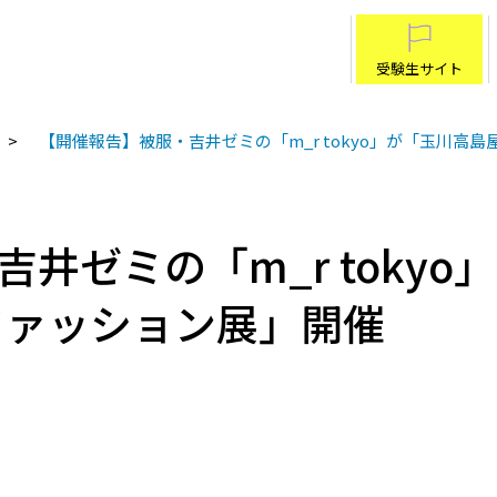
受験生サイト
【開催報告】被服・吉井ゼミの「m_r tokyo」が「玉川高
井ゼミの「m_r toky
ファッション展」開催