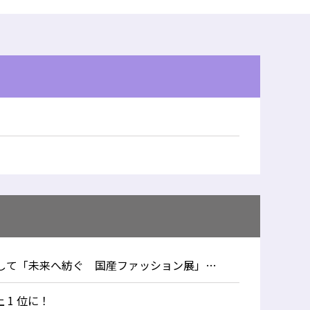
被服・吉井ゼミの「m_r tokyo」が「玉川高島屋」とコラボして「未来へ紡ぐ 国産ファッション展」を開催。4月29日～5月5日
 1 位に！